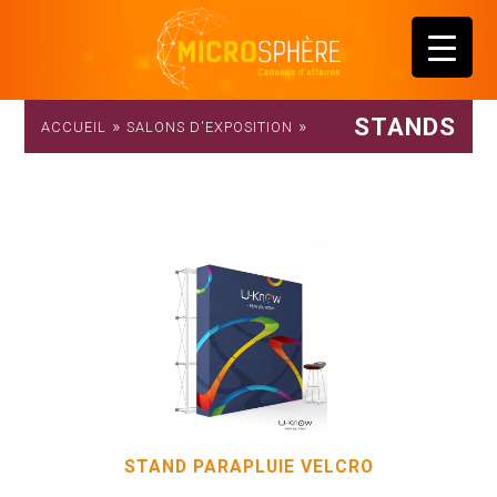
STANDS
»
»
ACCUEIL
SALONS D'EXPOSITION
STAND PARAPLUIE VELCRO