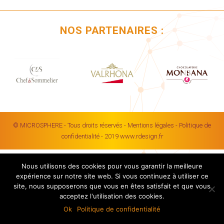
NOS PARTENAIRES :
© MICROSPHERE - Tous droits réservés -
Mentions légales
-
Politique de
confidentialité
-
2019 www.rdesign.fr
Nous utilisons des cookies pour vous garantir la meilleure
expérience sur notre site web. Si vous continuez à utiliser ce
site, nous supposerons que vous en êtes satisfait et que vous
acceptez l'utilisation des cookies.
Ok
Politique de confidentialité