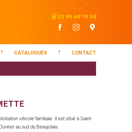
02 99 44 19 58
CATALOGUES
CONTACT
METTE
tation viticole familiale. Il est situé à Saint-
 Dorées au sud du Beaujolais.